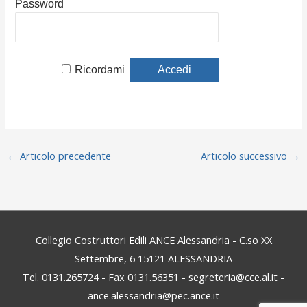
Password
Ricordami
←
Articolo precedente
Articolo successivo
→
Collegio Costruttori Edili ANCE Alessandria - C.so XX
Settembre, 6 15121 ALESSANDRIA
Tel. 0131.265724 - Fax 0131.56351 - segreteria@cce.al.it -
ance.alessandria@pec.ance.it