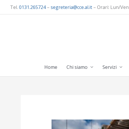
Vai
Tel.
0131.265724
–
segreteria@cce.al.it
– Orari: Lun/Ven
al
contenuto
Home
Chi siamo
Servizi