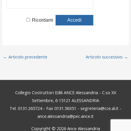
Ricordami
←
Articolo precedente
Articolo successivo
→
Collegio Costruttori Edili ANCE Alessandria - C.so XX
Settembre, 6 15121 ALESSANDRIA
Tel. 0131.265724 - Fax 0131.56351 - segreteria@cce.al.it -
ance.alessandria@pec.ance.it
Copyright © 2026
Ance Alessandria