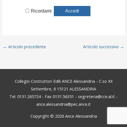
Ricordami
←
Articolo precedente
Articolo successivo
→
Collegio Costruttori Edili ANCE Alessandria - C.so XX
Settembre, 6 15121 ALESSANDRIA
Tel. 0131.265724 - Fax 0131.56351 - segreteria@cce.al.it -
ance.alessandria@pec.ance.it
Copyright © 2026
Ance Alessandria