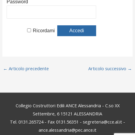
Password
Ricordami
←
Articolo precedente
Articolo successivo
→
Collegio Costruttori Edili ANCE Alessandria - C.so XX
Settembre, 6 15121 ALESSANDRIA
Tel. 0131.265724 - Fax 0131.56351 - segreteria@cce.al.it -
ance.alessandria@pec.ance.it