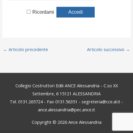
Ricordami
←
Articolo precedente
Articolo successivo
→
Collegio Costruttori Edili ANCE Alessandria - C.so XX
Settembre, 6 15121 ALESSANDRIA
Tel. 0131.265724 - Fax 0131.56351 - segreteria@cce.al.it -
ance.alessandria@pec.ance.it
Copyright © 2026
Ance Alessandria