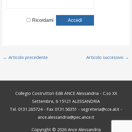
Ricordami
←
Articolo precedente
Articolo successivo
→
Collegio Costruttori Edili ANCE Alessandria - C.so XX
Settembre, 6 15121 ALESSANDRIA
Tel. 0131.265724 - Fax 0131.56351 - segreteria@cce.al.it -
ance.alessandria@pec.ance.it
Copyright © 2026
Ance Alessandria