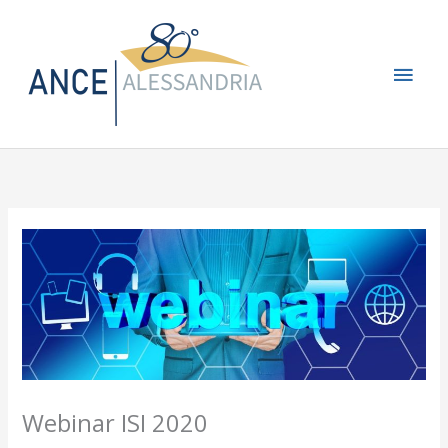
Vai
Men
al
contenuto
princ
Webinar ISI 2020