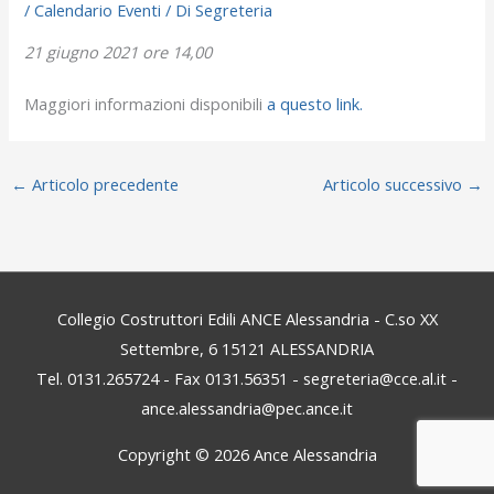
/
Calendario Eventi
/ Di
Segreteria
21 giugno 2021 ore 14,00
Maggiori informazioni disponibili
a questo link.
←
Articolo precedente
Articolo successivo
→
Collegio Costruttori Edili ANCE Alessandria - C.so XX
Settembre, 6 15121 ALESSANDRIA
Tel. 0131.265724 - Fax 0131.56351 - segreteria@cce.al.it -
ance.alessandria@pec.ance.it
Copyright © 2026
Ance Alessandria