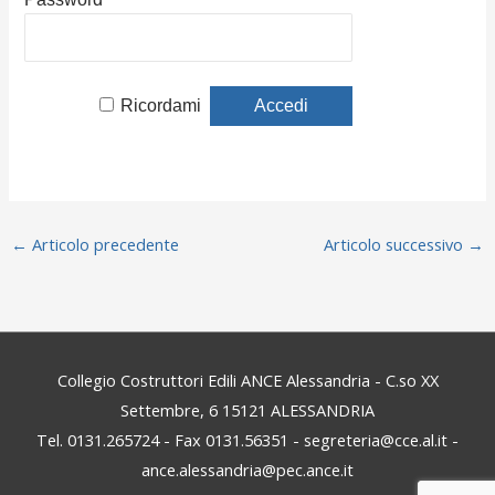
Ricordami
←
Articolo precedente
Articolo successivo
→
Collegio Costruttori Edili ANCE Alessandria - C.so XX
Settembre, 6 15121 ALESSANDRIA
Tel. 0131.265724 - Fax 0131.56351 - segreteria@cce.al.it -
ance.alessandria@pec.ance.it