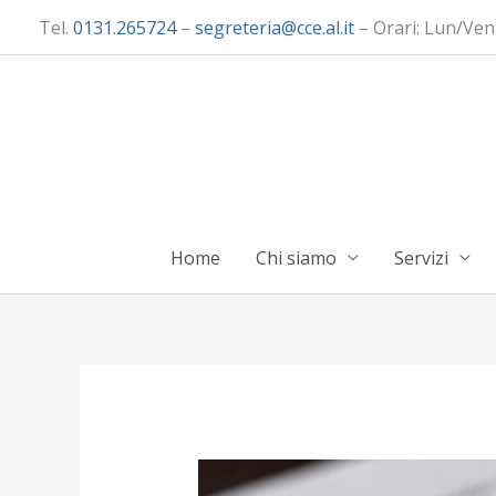
Vai
Tel.
0131.265724
–
segreteria@cce.al.it
– Orari: Lun/Ven
al
contenuto
Home
Chi siamo
Servizi