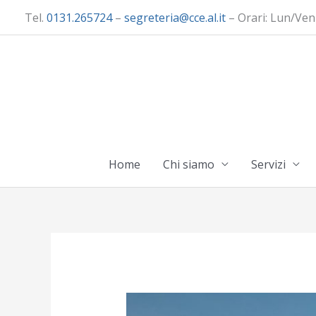
Vai
Tel.
0131.265724
–
segreteria@cce.al.it
– Orari: Lun/Ven
al
contenuto
Home
Chi siamo
Servizi