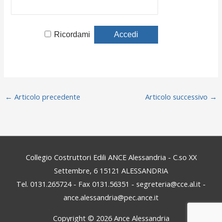
Ricordami
←
Articolo precedente
Articolo successivo
→
Collegio Costruttori Edili ANCE Alessandria - C.so XX
Settembre, 6 15121 ALESSANDRIA
Tel. 0131.265724 - Fax 0131.56351 - segreteria@cce.al.it -
ance.alessandria@pec.ance.it
Copyright © 2026
Ance Alessandria