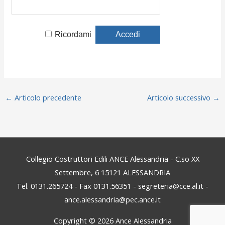
Ricordami
←
Articolo precedente
Articolo successivo
→
Collegio Costruttori Edili ANCE Alessandria - C.so XX
Settembre, 6 15121 ALESSANDRIA
Tel. 0131.265724 - Fax 0131.56351 - segreteria@cce.al.it -
ance.alessandria@pec.ance.it
Copyright © 2026
Ance Alessandria