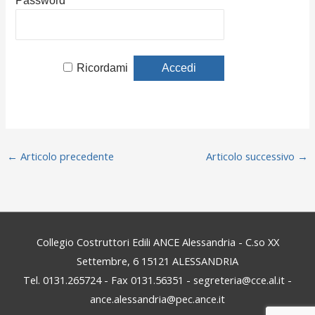
Password
Ricordami
←
Articolo precedente
Articolo successivo
→
Collegio Costruttori Edili ANCE Alessandria - C.so XX
Settembre, 6 15121 ALESSANDRIA
Tel. 0131.265724 - Fax 0131.56351 - segreteria@cce.al.it -
ance.alessandria@pec.ance.it