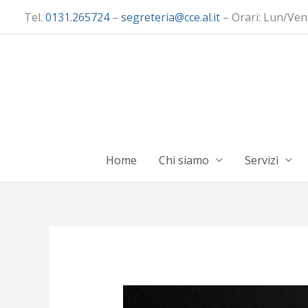
Vai
Tel.
0131.265724
–
segreteria@cce.al.it
– Orari: Lun/Ven
al
contenuto
Home
Chi siamo
Servizi