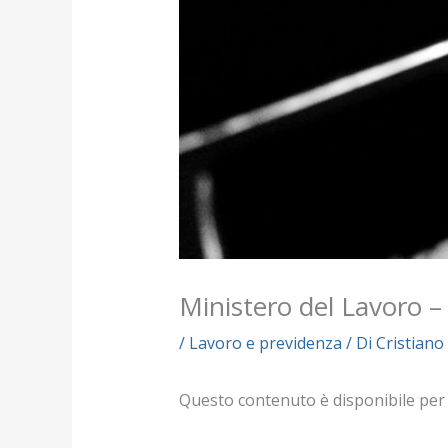
Ministero del Lavoro 
/
Lavoro e previdenza
/ Di
Cristiano
Questo contenuto è disponibile per i s