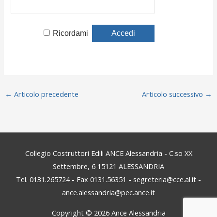
Ricordami
←
Articolo precedente
Articolo successivo
→
Collegio Costruttori Edili ANCE Alessandria - C.so XX
Settembre, 6 15121 ALESSANDRIA
Tel. 0131.265724 - Fax 0131.56351 - segreteria@cce.al.it -
ance.alessandria@pec.ance.it
Copyright © 2026
Ance Alessandria