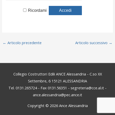
Ricordami
←
Articolo precedente
Articolo successivo
→
Collegio Costruttori Edili ANCE Alessandria - C.so XX
Settembre, 6 15121 ALESSANDRIA
Tel. 0131.265724 - Fax 0131.56351 - segreteria@cce.al.it -
ance.alessandria@pec.ance.it
Copyright © 2026
Ance Alessandria