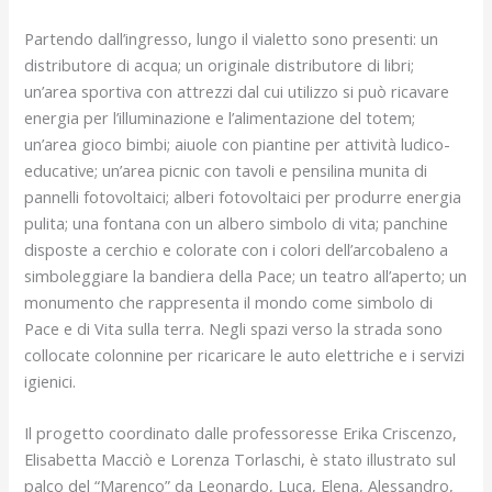
Partendo dall’ingresso, lungo il vialetto sono presenti: un
distributore di acqua; un originale distributore di libri;
un’area sportiva con attrezzi dal cui utilizzo si può ricavare
energia per l’illuminazione e l’alimentazione del totem;
un’area gioco bimbi; aiuole con piantine per attività ludico-
educative; un’area picnic con tavoli e pensilina munita di
pannelli fotovoltaici; alberi fotovoltaici per produrre energia
pulita; una fontana con un albero simbolo di vita; panchine
disposte a cerchio e colorate con i colori dell’arcobaleno a
simboleggiare la bandiera della Pace; un teatro all’aperto; un
monumento che rappresenta il mondo come simbolo di
Pace e di Vita sulla terra. Negli spazi verso la strada sono
collocate colonnine per ricaricare le auto elettriche e i servizi
igienici.
Il progetto coordinato dalle professoresse Erika Criscenzo,
Elisabetta Macciò e Lorenza Torlaschi, è stato illustrato sul
palco del “Marenco” da Leonardo, Luca, Elena, Alessandro,