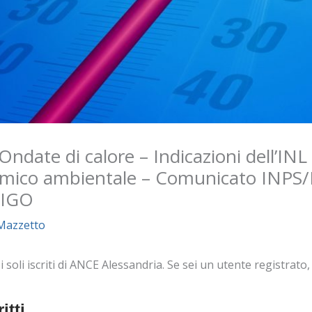
Ondate di calore – Indicazioni dell’INL 
ermico ambientale – Comunicato INPS/I
CIGO
Mazzetto
oli iscriti di ANCE Alessandria. Se sei un utente registrato, e
itti