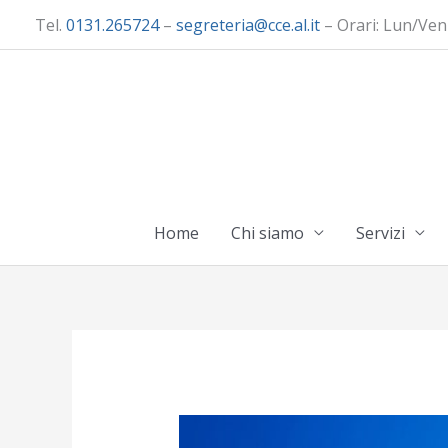
Vai
Tel.
0131.265724
–
segreteria@cce.al.it
– Orari: Lun/Ven
al
contenuto
Home
Chi siamo
Servizi