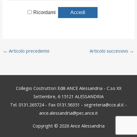
Ricordami
←
Articolo precedente
Articolo successivo
→
Collegio Costruttori Edili ANCE Alessandria - C.so XX
Settembre, 6 15121 ALESSANDRIA
Tel. 0131.265724 - Fax 0131.56351 - segreteria@cce.al.it -
ance.alessandria@pec.ance.it
Copyright © 2026
Ance Alessandria