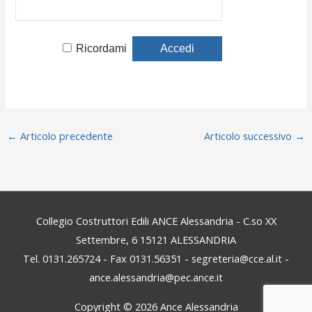
Ricordami
←
Articolo precedente
Articolo successivo
→
Collegio Costruttori Edili ANCE Alessandria - C.so XX
Settembre, 6 15121 ALESSANDRIA
Tel. 0131.265724 - Fax 0131.56351 - segreteria@cce.al.it -
ance.alessandria@pec.ance.it
Copyright © 2026
Ance Alessandria