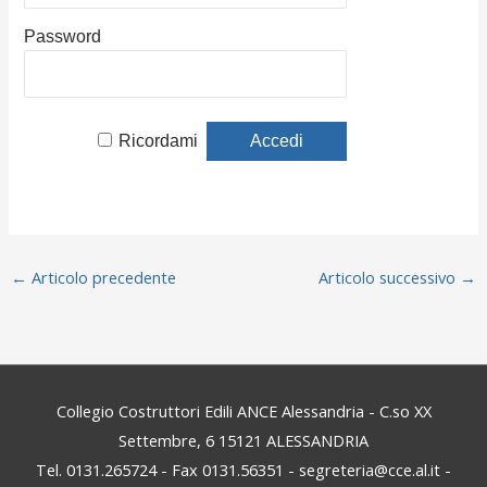
Password
Ricordami
←
Articolo precedente
Articolo successivo
→
Collegio Costruttori Edili ANCE Alessandria - C.so XX
Settembre, 6 15121 ALESSANDRIA
Tel. 0131.265724 - Fax 0131.56351 - segreteria@cce.al.it -