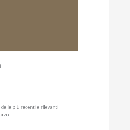
a
lle più recenti e rilevanti
marzo