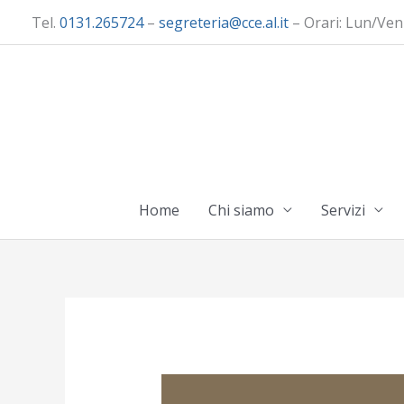
Vai
Tel.
0131.265724
–
segreteria@cce.al.it
– Orari: Lun/Ven
al
contenuto
Home
Chi siamo
Servizi