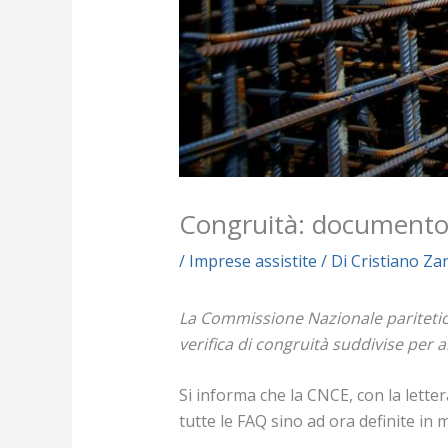
Congruità: documento
/
Imprese assistite
/ Di
Cristiano Za
La Commissione Nazionale paritetic
verifica di congruità suddivise per
Si informa che la CNCE, con la letter
tutte le FAQ sino ad ora definite in 