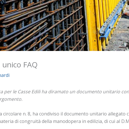
 unico FAQ
nardi
a per le Casse Edili ha diramato un documento unitario cont
 argomento.
a circolare n. 8, ha condiviso il documento unitario allegato
materia di congruità della manodopera in edilizia, di cui al D.M