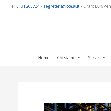
Vai
Tel.
0131.265724
–
segreteria@cce.al.it
– Orari: Lun/Ven
al
contenuto
Home
Chi siamo
Servizi