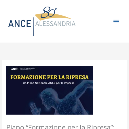
Vai
Men
al
contenuto
princ
Piano “Formazione per la Ripresa”: