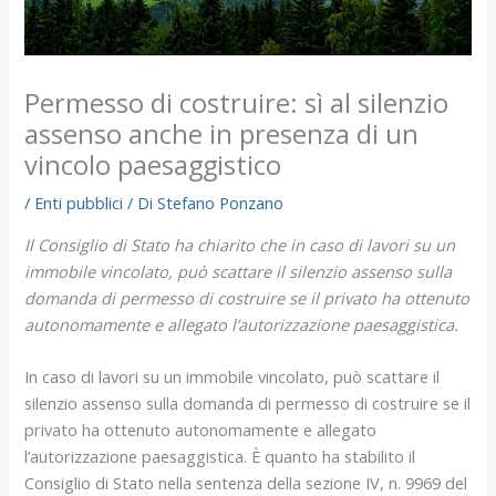
Permesso di costruire: sì al silenzio
assenso anche in presenza di un
vincolo paesaggistico
/
Enti pubblici
/ Di
Stefano Ponzano
Il Consiglio di Stato ha chiarito che in caso di lavori su un
immobile vincolato, può scattare il silenzio assenso sulla
domanda di permesso di costruire se il privato ha ottenuto
autonomamente e allegato l’autorizzazione paesaggistica.
In caso di lavori su un immobile vincolato, può scattare il
silenzio assenso sulla domanda di permesso di costruire se il
privato ha ottenuto autonomamente e allegato
l’autorizzazione paesaggistica. È quanto ha stabilito il
Consiglio di Stato nella sentenza della sezione IV, n. 9969 del