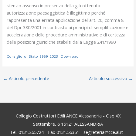
silenzio assenso in presenza della già ottenuta
autorizzazione paesaggistica è illegittimo perché
rappresenta una errata applicazione dell’art. 20, comma 8
del Dpr 380/2001 in contrasto ai principi di semplificazione e
accelerazione delle procedure amministrative e di certezza
delle posizioni giuridiche stabiliti dalla Legge 241/1990.
Consiglio_di_Stato_9969_2023
Download
←
Articolo precedente
Articolo successivo
→
Collegio Costruttori Edili ANCE Alessandria - C.so XX
Settembre, 6 15121 ALESSANDRIA
Tel. 0131.265724 - Fax 0131.56351 - segreteria@cce.al.it -