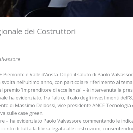
ionale dei Costruttori
alvassore
E Piemonte e Valle d’Aosta. Dopo il saluto di Paolo Valvasso
va svolta nell’ultimo anno, con particolare riferimento al tem
e del premio ‘Imprenditore di eccellenza’ – è intervenuta la pr
ale ha evidenziato, fra l’altro, il calo degli investimenti dell’
vento di Massimo Deldossi, vice presidente ANCE Tecnologia e
iva sulle case green.
tore – ha evidenziato Paolo Valvassore commentando le indica
onto di tutta la filiera legata alle costruzioni, consentendoc