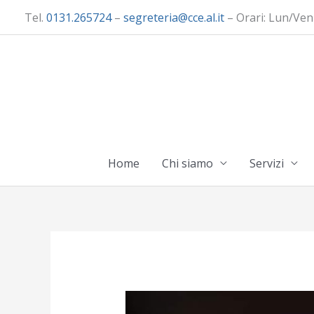
Vai
Tel.
0131.265724
–
segreteria@cce.al.it
– Orari: Lun/Ven
al
contenuto
Home
Chi siamo
Servizi