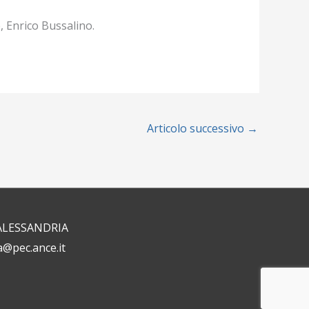
, Enrico Bussalino.
Articolo successivo
→
1 ALESSANDRIA
a@pec.ance.it