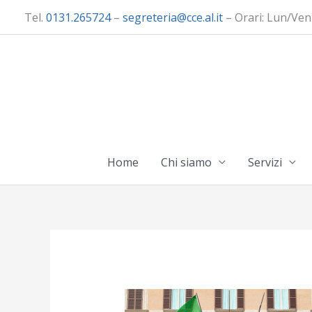
Vai
Tel.
0131.265724
–
segreteria@cce.al.it
– Orari: Lun/Ven
al
contenuto
Home
Chi siamo
Servizi