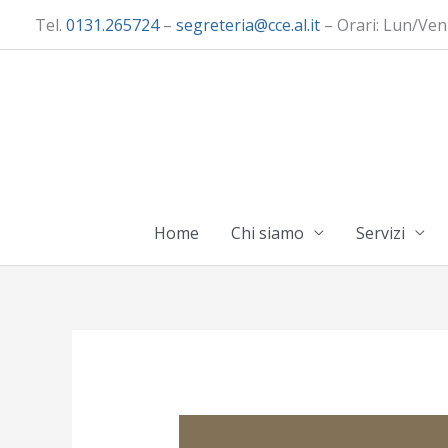
Vai
Tel.
0131.265724
–
segreteria@cce.al.it
– Orari: Lun/Ven
al
contenuto
Home
Chi siamo
Servizi