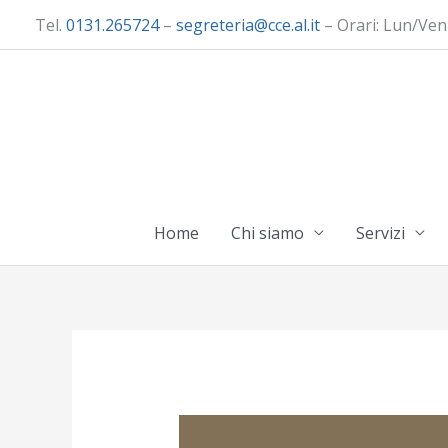
Vai
Tel.
0131.265724
–
segreteria@cce.al.it
– Orari: Lun/Ven
al
contenuto
Home
Chi siamo
Servizi