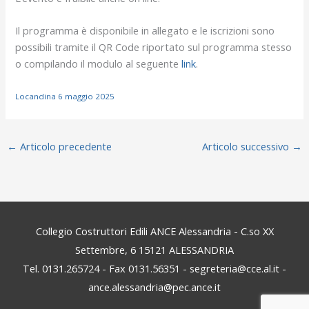
Il programma è disponibile in allegato e le iscrizioni sono
possibili tramite il QR Code riportato sul programma stesso
o compilando il modulo al seguente
link
.
Locandina 6 maggio 2025
←
Articolo precedente
Articolo successivo
→
Collegio Costruttori Edili ANCE Alessandria - C.so XX
Settembre, 6 15121 ALESSANDRIA
Tel. 0131.265724 - Fax 0131.56351 - segreteria@cce.al.it -
ance.alessandria@pec.ance.it