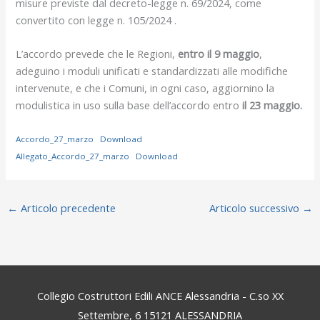
misure previste dal decreto-legge n. 69/2024, come
convertito con legge n. 105/2024 .
L’accordo prevede che le Regioni,
entro il 9 maggio
,
adeguino i moduli unificati e standardizzati alle modifiche
intervenute, e che i Comuni, in ogni caso, aggiornino la
modulistica in uso sulla base dell’accordo entro
il 23 maggio.
Accordo_27_marzo
Download
Allegato_Accordo_27_marzo
Download
←
Articolo precedente
Articolo successivo
→
Collegio Costruttori Edili ANCE Alessandria - C.so XX
Settembre, 6 15121 ALESSANDRIA