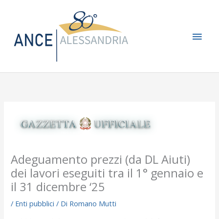
Vai
Men
al
contenuto
princ
Adeguamento prezzi (da DL Aiuti)
dei lavori eseguiti tra il 1° gennaio e
il 31 dicembre ‘25
/
Enti pubblici
/ Di
Romano Mutti