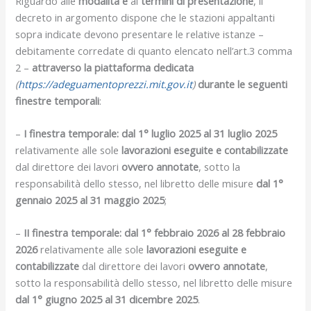
Riguardo alle
modalità e
ai
termini di presentazione
, il
decreto in argomento dispone che le stazioni appaltanti
sopra indicate devono presentare le relative istanze –
debitamente corredate di quanto elencato nell’art.3 comma
2 –
attraverso la piattaforma dedicata
(
https://adeguamentoprezzi.mit.gov.it
)
durante le seguenti
finestre temporali
:
–
I finestra temporale: dal 1° luglio 2025 al 31 luglio 2025
relativamente alle sole
lavorazioni eseguite e contabilizzate
dal direttore dei lavori
ovvero annotate
, sotto la
responsabilità dello stesso, nel libretto delle misure
dal 1°
gennaio 2025 al 31 maggio 2025
;
–
II finestra temporale: dal 1° febbraio 2026 al 28 febbraio
2026
relativamente alle sole
lavorazioni eseguite e
contabilizzate
dal direttore dei lavori
ovvero annotate
,
sotto la responsabilità dello stesso, nel libretto delle misure
dal 1° giugno 2025 al 31 dicembre 2025
.