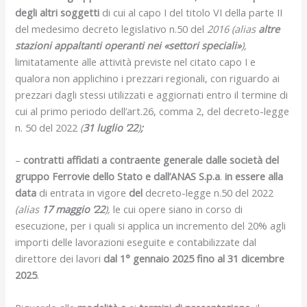
degli altri soggetti
di cui al capo I del titolo VI della parte II
del medesimo decreto legislativo n.50 del
2016 (alias
altre
stazioni appaltanti operanti nei «settori speciali»
),
limitatamente alle attività previste nel citato capo I e
qualora non applichino i prezzari regionali, con riguardo ai
prezzari dagli stessi utilizzati e aggiornati entro il termine di
cui al primo periodo dell’art.26, comma 2, del decreto-legge
n. 50 del 2022
(
31 luglio ’22
)
;
–
contratti affidati a contraente generale dalle società del
gruppo Ferrovie dello Stato e dall’ANAS S.p.a
.
in essere alla
data
di entrata in vigore
del
decreto-legge n.50 del 2022
(alias
17 maggio ’22
),
le cui opere siano in corso di
esecuzione, per i quali si applica un incremento del 20% agli
importi delle lavorazioni eseguite e contabilizzate dal
direttore dei lavori
dal 1° gennaio 2025 fino al 31 dicembre
2025
.