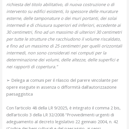
richiesta del titolo abilitativo, di nuova costruzione o di
intervento su edifici esistenti, lo spessore delle murature
esterne, delle tamponature o dei muri portanti, dei solai
intermedi e di chiusura superiori ed inferiori, eccedente ai
30 centimetri, fino ad un massimo di ulteriori 30 centimetri
per tutte le strutture che racchiudono il volume riscaldato,
e fino ad un massimo di 25 centimetri per quelli orizzontali
intermedi, non sono considerati nei computi per la
determinazione dei volumi, delle altezze, delle superfici e
nei rapporti di copertura.”
➢ Delega ai comuni per il rilascio del parere vincolante per
opere eseguite in assenza o difformità dall’autorizzazione
paesaggistica
Con l’articolo 48 della LR 9/2025, è integrato il comma 2 bis,
dell’articolo 3 della LR 32/2008 “Provvedimenti urgenti di
adeguamento al decreto legislativo 22 gennaio 2004, n. 42
(Codice dei beni culturali e del paesaggio, ai sensi