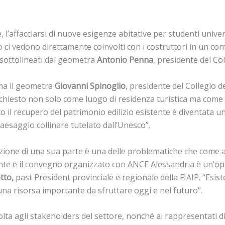
l’affacciarsi di nuove esigenze abitative per studenti universit
ci vedono direttamente coinvolti con i costruttori in un confr
mi sottolineati dal geometra
Antonio
Penna
, presidente del Co
rma il geometra
Giovanni Spinoglio
, presidente del Collegio d
ichiesto non solo come luogo di residenza turistica ma come 
o il recupero del patrimonio edilizio esistente è diventata 
aesaggio collinare tutelato dall’Unesco”.
razione di una sua parte è una delle problematiche che come 
e e il convegno organizzato con ANCE Alessandria è un’opp
tto,
past President provinciale e regionale della FIAIP. “Esiste
na risorsa importante da sfruttare oggi e nel futuro”.
lta agli stakeholders del settore, nonché ai rappresentati di