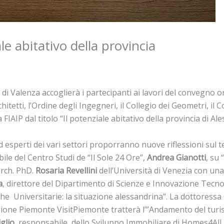
e abitativo della provincia
le di Valenza accoglierà i partecipanti ai lavori del convegn
itetti, l’Ordine degli Ingegneri, il Collegio dei Geometri, il 
IAIP dal titolo “Il potenziale abitativo della provincia di Ale
ed esperti dei vari settori proporranno nuove riflessioni sul te
ile del Centro Studi de “Il Sole 24 Ore”,
Andrea Gianotti
, su 
arch. PhD.
Rosaria Revellini
dell’Università di Venezia con una
a
, direttore del Dipartimento di Scienze e Innovazione Tecno
he Universitarie: la situazione alessandrina”. La dottoressa
gione Piemonte VisitPiemonte tratterà l’”Andamento del turism
glio
, responsabile dello Sviluppo Immobiliare di Homes4All, i