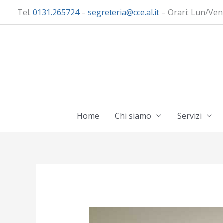
Vai
Tel.
0131.265724
–
segreteria@cce.al.it
– Orari: Lun/Ven
al
contenuto
Home
Chi siamo
Servizi