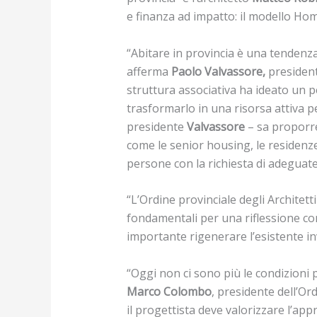
e finanza ad impatto: il modello Ho
“Abitare in provincia è una tendenza
afferma
Paolo Valvassore,
president
struttura associativa ha ideato un 
trasformarlo in una risorsa attiva per
presidente
Valvassore
– sa proporre
come le senior housing, le residenze 
persone con la richiesta di adeguate 
“L’Ordine provinciale degli Architet
fondamentali per una riflessione co
importante rigenerare l’esistente i
“Oggi non ci sono più le condizioni 
Marco Colombo
, presidente dell’O
il progettista deve valorizzare l’app