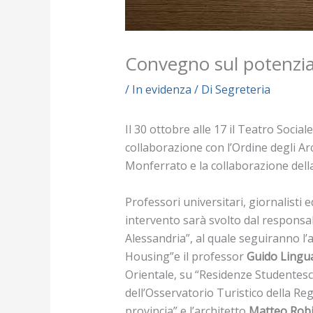
Convegno sul potenzial
/
In evidenza
/ Di
Segreteria
Il 30 ottobre alle 17 il Teatro Socia
collaborazione con l’Ordine degli Arch
Monferrato e la collaborazione della F
Professori universitari, giornalisti 
intervento sarà svolto dal responsab
Alessandria”, al quale seguiranno l’
Housing”e il professor
Guido Lingu
Orientale, su “Residenze Studentesc
dell’Osservatorio Turistico della Re
provincia” e l’architetto
Matteo Robi