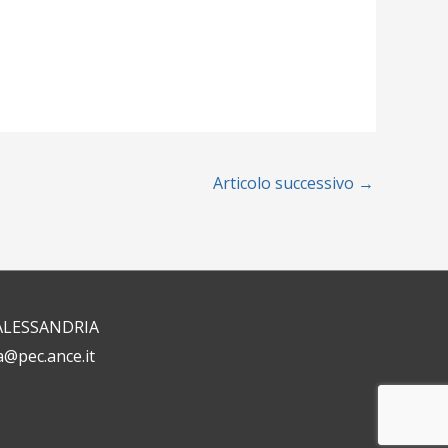
Articolo successivo
→
1 ALESSANDRIA
a@pec.ance.it