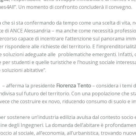
mes4All”. Un momento di confronto concluderà il convegno.
 che si sta confermando da tempo come una scelta di vita, n
e di ANCE Alessandria – ma anche come necessità professiona
percorso capace di incentrare l’attenzione sul panorama imm
 rispondere alle richieste del territorio. E l’imprenditorialità
 soluzioni adeguate alle problematiche emergenti. Infatti, og
per studenti e quelle turistiche e l’housing sociale interessa
soluzioni abitative”.
ti – afferma la presidente
Fiorenza Tento
– considera i temi de
ndivisa sul futuro del territorio. Con una popolazione che 
nvece che costruire ex novo, riducendo consumo di suolo e i
per sostenere un’industria edilizia avulsa dal contesto soci
rdine degli Ingegneri. La domanda dell’abitare è profondam
roccio al sociale, all’economia, all’urbanistica, trovando nuo