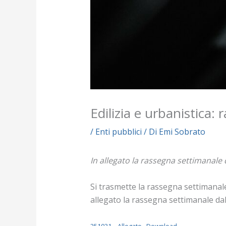
Edilizia e urbanistica:
/
Enti pubblici
/ Di
Emi Sobrato
In allegato la rassegna settimanale 
Si trasmette la rassegna settimanale 
allegato la rassegna settimanale dal
251031 – Allegato
Download