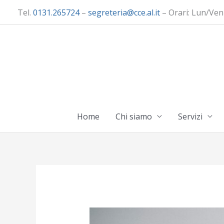
Vai
Tel.
0131.265724
–
segreteria@cce.al.it
– Orari: Lun/Ven
al
contenuto
Home
Chi siamo
Servizi