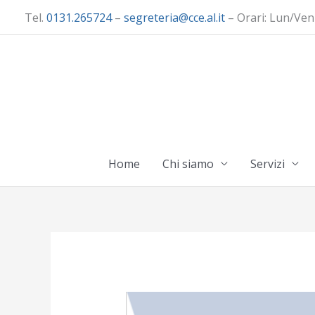
Vai
Tel.
0131.265724
–
segreteria@cce.al.it
– Orari: Lun/Ven
al
contenuto
Home
Chi siamo
Servizi