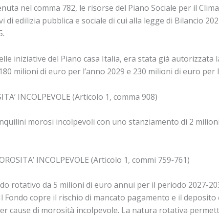
tenuta nel comma 782, le risorse del Piano Sociale per il Clim
di edilizia pubblica e sociale di cui alla legge di Bilancio 20
5.
lle iniziative del Piano casa Italia, era stata già autorizzata l
180 milioni di euro per l’anno 2029 e 230 milioni di euro per 
’ INCOLPEVOLE (Articolo 1, comma 908)
inquilini morosi incolpevoli con uno stanziamento di 2 milion
SITA’ INCOLPEVOLE (Articolo 1, commi 759-761)
o rotativo da 5 milioni di euro annui per il periodo 2027-203
l Fondo copre il rischio di mancato pagamento e il deposito ca
 cause di morosità incolpevole. La natura rotativa permette i