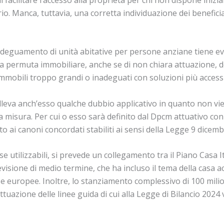
rio. Manca, tuttavia, una corretta individuazione dei beneficia
e adeguamento di unità abitative per persone anziane tiene 
alla permuta immobiliare, anche se di non chiara attuazione, 
immobili troppo grandi o inadeguati con soluzioni più accessib
olleva anch’esso qualche dubbio applicativo in quanto non vi
a misura. Per cui o esso sarà definito dal Dpcm attuativo con 
 ai canoni concordati stabiliti ai sensi della Legge 9 dicemb
 utilizzabili, si prevede un collegamento tra il Piano Casa It
visione di medio termine, che ha incluso il tema della casa acc
 europee. Inoltre, lo stanziamento complessivo di 100 milioni
’attuazione delle linee guida di cui alla Legge di Bilancio 20