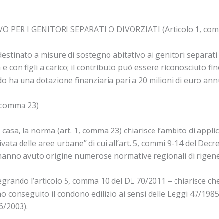
PER I GENITORI SEPARATI O DIVORZIATI (Articolo 1, com
destinato a misure di sostegno abitativo ai genitori separati
à e con figli a carico; il contributo può essere riconosciuto
ondo ha una dotazione finanziaria pari a 20 milioni di euro an
 comma 23)
 casa, la norma (art. 1, comma 23) chiarisce l’ambito di appli
ivata delle aree urbane” di cui all’art. 5, commi 9-14 del Dec
 hanno avuto origine numerose normative regionali di rigen
grando l’articolo 5, comma 10 del DL 70/2011 – chiarisce che l
no conseguito il condono edilizio ai sensi delle Leggi 47/198
6/2003).