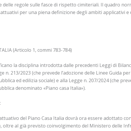
delle regole sulle fasce di rispetto cimiteriali. Il quadro n
i attuativi per una piena definizione degli ambiti applicativi 
ALIA (Articolo 1, commi 783-784)
ano la disciplina introdotta dalle precedenti Leggi di Bilanci
ge n. 213/2023 (che prevede l’adozione delle Linee Guida per
 pubblica ed edilizia sociale) e alla Legge n. 207/2024 (che pr
 pubblica denominato «Piano casa Italia»).
:
uativo del Piano Casa Italia dovrà ora essere adottato con 
, oltre al già previsto coinvolgimento del Ministero delle In