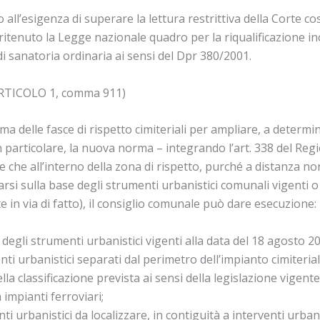
ll’esigenza di superare la lettura restrittiva della Corte co
itenuto la Legge nazionale quadro per la riqualificazione in
di sanatoria ordinaria ai sensi del Dpr 380/2001.
RTICOLO 1, comma 911)
a delle fasce di rispetto cimiteriali per ampliare, a determina
In particolare, la nuova norma – integrando l’art. 338 del Re
e che all’interno della zona di rispetto, purché a distanza no
duarsi sulla base degli strumenti urbanistici comunali vigenti
 in via di fatto), il consiglio comunale può dare esecuzione:
 degli strumenti urbanistici vigenti alla data del 18 agosto 2
venti urbanistici separati dal perimetro dell’impianto cimiter
la classificazione prevista ai sensi della legislazione vigente, 
 impianti ferroviari;
enti urbanistici da localizzare, in contiguità a interventi urban