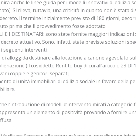
irà anche le linee guida per i modelli innovativi di edilizia s
to). Si rileva, tuttavia, una criticità in quanto non è stata d
ecreto. Il termine inizialmente previsto di 180 giorni, decorr
duto prima che il provvedimento fosse adottato.
E I DESTINATARI: sono state fornite maggiori indicazioni 
 decreto attuativo. Sono, infatti, state previste soluzioni spe
i seguenti interventi:
 di alloggida destinare alla locazione a canone agevolato sul
lienazione (il cosiddetto Rent to buy di cui all’articolo 23 Dl
ovani coppie e genitori separati;
nto di unità immobiliari di edilizia sociale in favore delle 
iliare.
 che l’introduzione di modelli d’intervento mirati a categorie 
rappresenta un elemento di positività provando a fornire un
ffusa.
 facilitare l’accesso alla proprietà per chi non dispone inizia