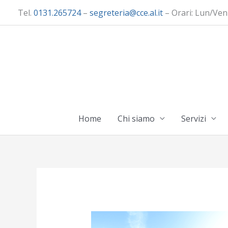
Vai
Tel.
0131.265724
–
segreteria@cce.al.it
– Orari: Lun/Ven
al
contenuto
Home
Chi siamo
Servizi