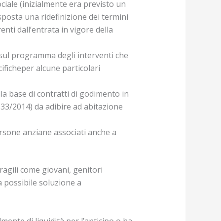
ociale (inizialmente era previsto un
isposta una ridefinizione dei termini
enti dall’entrata in vigore della
sul programma degli interventi che
cificheper alcune particolari
la base di contratti di godimento in
 133/2014) da adibire ad abitazione
persone anziane associati anche a
fragili come giovani, genitori
a possibile soluzione a
lmente di liquidità per l’anticipo o ha