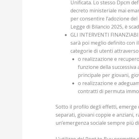
Unificata. Lo stesso Dpcm defin
decreto ministeriale mai emana
per consentire l’adozione del d
Legge di Bilancio 2025, è sca
GLI INTERVENTI FINANZIABILI 
sarà poi meglio definito con il
categorie di utenti attraverso 
o realizzazione e recupero
funzione della successiva a
principale per giovani, gi
o realizzazione e adeguame
contratti di permuta immob
Sotto il profilo degli effetti, emerge
separati, giovani coppie e anziani, 
un’emergenza sociale sempre più di
L’utilizzo del Rent to Buy permette di