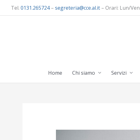
Vai
Tel.
0131.265724
–
segreteria@cce.al.it
– Orari: Lun/Ven
al
contenuto
Home
Chi siamo
Servizi