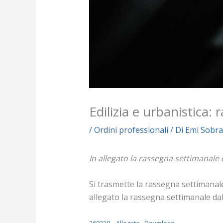
Edilizia e urbanistica:
/
Ordini professionali
/ Di
Emi Sobra
In allegato la rassegna settimanale 
Si trasmette la rassegna settimanale 
allegato la rassegna settimanale da
260320 – Allegato
Download