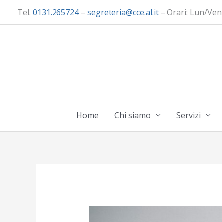
Vai
Tel.
0131.265724
–
segreteria@cce.al.it
– Orari: Lun/Ven
al
contenuto
Home
Chi siamo
Servizi