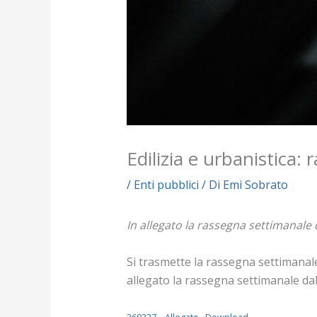
Edilizia e urbanistica:
/
Enti pubblici
/ Di
Emi Sobrato
In allegato la rassegna settimanale 
Si trasmette la rassegna settimanale 
allegato la rassegna settimanale da
260327 – Allegato
Download