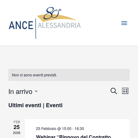
Vai
Men
al
contenuto
princ
Non ci sono eventi previsti.
In arrivo
Eventi
Event
Cerca
Lista
Ricerca
Viste
Seleziona
Ultimi eventi | Eventi
e
Navig
la
viste
data.
Navigazione
FEB
25
25 Febbraio @ 15:00
-
16:30
2026
Webinar “Rinnovo del Contratto