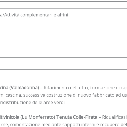
va/Attività complementari e affini
scina (Valmadonna)
– Rifacimento del tetto, formazione di ca
rni cascina, successiva costruzione di nuovo fabbricato ad uso
ridistribuzione delle aree verdi.
vitivinicola (Lu Monferrato) Tenuta Colle-Firata
– Riqualifica
terne, coibentazione mediante cappotti interni e recupero dell