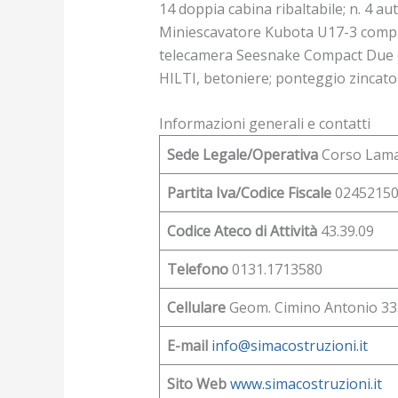
14 doppia cabina ribaltabile; n. 4 a
Miniescavatore Kubota U17-3 comple
telecamera Seesnake Compact Due e l
HILTI, betoniere; ponteggio zincato
Informazioni generali e contatti
Sede Legale/Operativa
Corso Lama
Partita Iva/Codice Fiscale
0245215
Codice Ateco di Attività
43.39.09
Telefono
0131.1713580
Cellulare
Geom. Cimino Antonio 3
E-mail
info@simacostruzioni.it
Sito Web
www.simacostruzioni.it