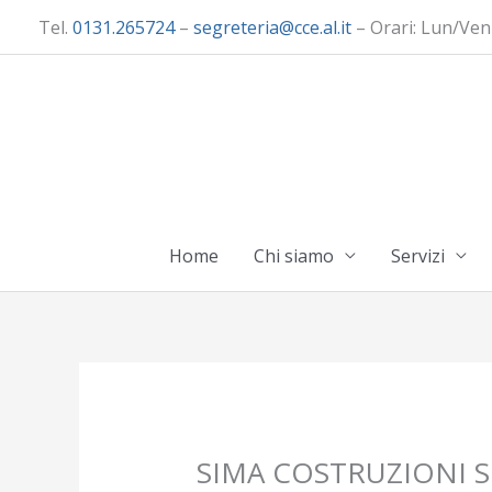
Vai
Tel.
0131.265724
–
segreteria@cce.al.it
– Orari: Lun/Ven
al
contenuto
Home
Chi siamo
Servizi
SIMA COSTRUZIONI S.