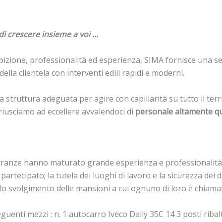
di crescere insieme a voi …
ione, professionalità ed esperienza, SIMA fornisce una ser
ella clientela con interventi edili rapidi e moderni.
a struttura adeguata per agire con capillarità su tutto il te
riusciamo ad eccellere avvalendoci di
personale altamente qu
stranze hanno maturato grande esperienza e professionalità
artecipato; la tutela dei luoghi di lavoro e la sicurezza de
o svolgimento delle mansioni a cui ognuno di loro è chiama
guenti mezzi : n. 1 autocarro Iveco Daily 35C 14 3 posti ribal