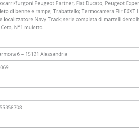
utocarri/furgoni Peugeot Partner, Fiat Ducato, Peugeot Expert
to di benne e rampe; Trabattello; Termocamera Flir E6XT IR
ocalizzatore Navy Track; serie completa di martelli demolit
 Ceta, N°1 muletto.
rmora 6 – 15121 Alessandria
0069
355358708