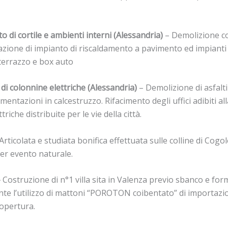
 di cortile e ambienti interni (Alessandria)
– Demolizione co
azione di impianto di riscaldamento a pavimento ed impianti e
 terrazzo e box auto
di colonnine elettriche (Alessandria)
– Demolizione di asfalti
entazioni in calcestruzzo. Rifacimento degli uffici adibiti al
riche distribuite per le vie della città.
Articolata e studiata bonifica effettuata sulle colline di Cogol
per evento naturale.
–
Costruzione di n°1 villa sita in Valenza previo sbanco e for
te l’utilizzo di mattoni “POROTON coibentato” di importazi
copertura.