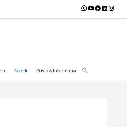
WhatsApp
YouTube
Facebook
LinkedIn
Insta
rsi
Accedi
Privacy/Informative