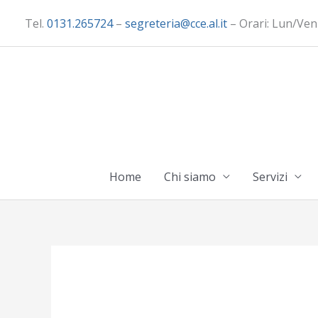
Vai
Tel.
0131.265724
–
segreteria@cce.al.it
– Orari: Lun/Ven
al
contenuto
Home
Chi siamo
Servizi