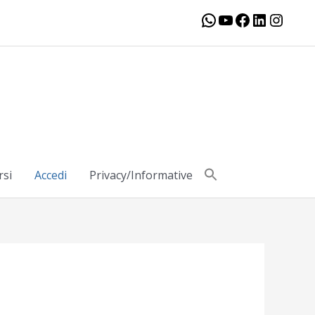
WhatsApp
YouTube
Facebook
LinkedIn
Insta
rsi
Accedi
Privacy/Informative