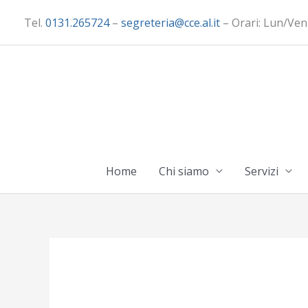
Vai
Tel.
0131.265724
–
segreteria@cce.al.it
– Orari: Lun/Ven
al
contenuto
Home
Chi siamo
Servizi