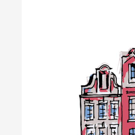
Misure
anti-
frodi:
Primi
chiarimenti
AdE
nella
Circolare
16/E/2021