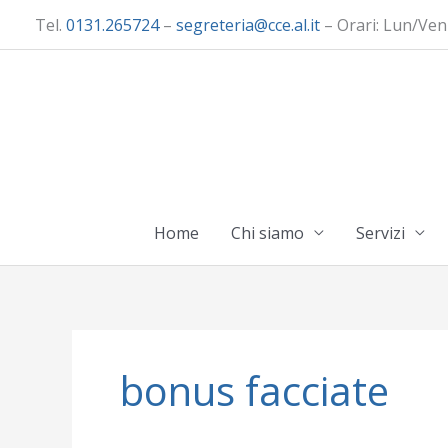
Vai
Tel.
0131.265724
–
segreteria@cce.al.it
– Orari: Lun/Ven
al
contenuto
Home
Chi siamo
Servizi
bonus facciate