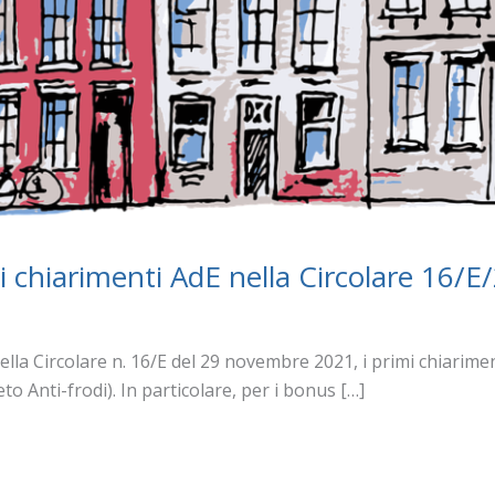
mi chiarimenti AdE nella Circolare 16/E
ella Circolare n. 16/E del 29 novembre 2021, i primi chiarimen
o Anti-frodi). In particolare, per i bonus […]