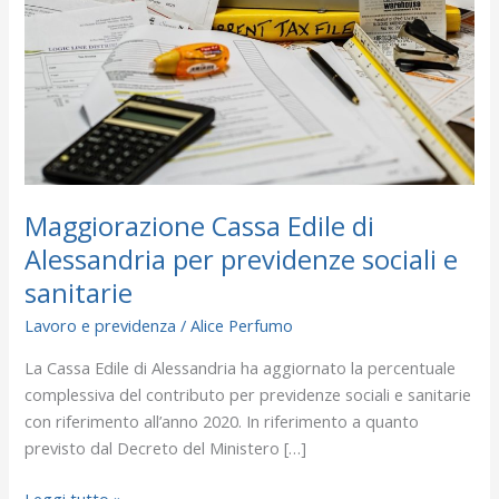
Alessandria
per
previdenze
sociali
e
sanitarie
Maggiorazione Cassa Edile di
Alessandria per previdenze sociali e
sanitarie
Lavoro e previdenza
/
Alice Perfumo
La Cassa Edile di Alessandria ha aggiornato la percentuale
complessiva del contributo per previdenze sociali e sanitarie
con riferimento all’anno 2020. In riferimento a quanto
previsto dal Decreto del Ministero […]
Leggi tutto »