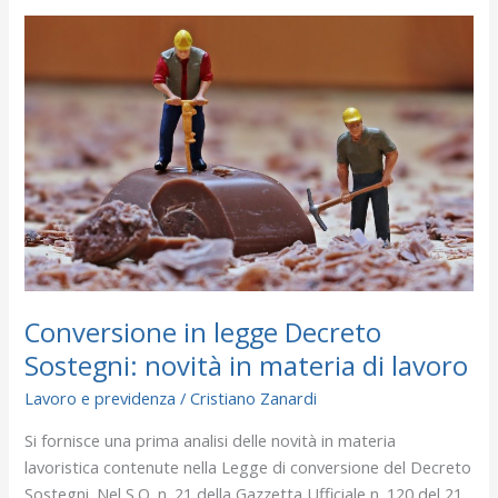
Conversione
in
legge
Decreto
Sostegni:
novità
in
materia
di
lavoro
Conversione in legge Decreto
Sostegni: novità in materia di lavoro
Lavoro e previdenza
/
Cristiano Zanardi
Si fornisce una prima analisi delle novità in materia
lavoristica contenute nella Legge di conversione del Decreto
Sostegni. Nel S.O. n. 21 della Gazzetta Ufficiale n. 120 del 21