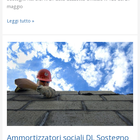
maggio
Leggi tutto »
Ammortizzatori
sociali
DL
Sostegno
–
Prime
indicazioni
Ammortizzatori sociali DL Sostegno