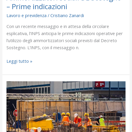
– Prime indicazioni
Lavoro e previdenza
/
Cristiano Zanardi
Con un recente messaggio e in attesa della circolare
esplicativa, l’INPS anticipa le prime indicazioni operative per
l’utilizzo degli ammortizzatori sociali previsti dal Decreto
Sostegno. L’INPS, con il messaggio n.
Leggi tutto »
D.L.
Sostegni
–
Misure
lavoristiche
di
interesse