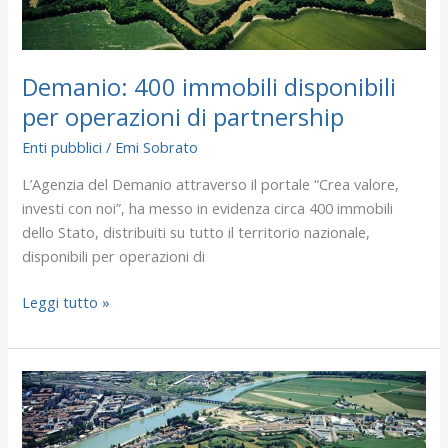
Demanio: 400 immobili disponibili
per operazioni di partnership
Enti pubblici
/
Emi Sobrato
L’Agenzia del Demanio attraverso il portale “Crea valore,
investi con noi”, ha messo in evidenza circa 400 immobili
dello Stato, distribuiti su tutto il territorio nazionale,
disponibili per operazioni di
Leggi tutto »
Demanio:
400
immobili