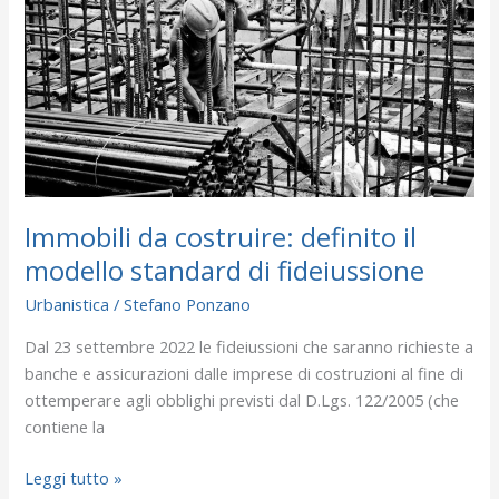
il
modello
standard
di
fideiussione
Immobili da costruire: definito il
modello standard di fideiussione
Urbanistica
/
Stefano Ponzano
Dal 23 settembre 2022 le fideiussioni che saranno richieste a
banche e assicurazioni dalle imprese di costruzioni al fine di
ottemperare agli obblighi previsti dal D.Lgs. 122/2005 (che
contiene la
Leggi tutto »