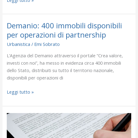
Demanio: 400 immobili disponibili
Demanio:
400
per operazioni di partnership
immobili
Urbanistica
/
Emi Sobrato
disponibili
per
L’Agenzia del Demanio attraverso il portale “Crea valore,
operazioni
investi con noi”, ha messo in evidenza circa 400 immobili
di
dello Stato, distribuiti su tutto il territorio nazionale,
partnership
disponibili per operazioni di
Leggi tutto »
Affitto
immobile
alla