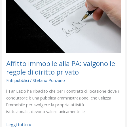
PA:
valgono
le
regole
di
diritto
privato
Affitto immobile alla PA: valgono le
regole di diritto privato
Enti pubblici
/
Stefano Ponzano
l Tar Lazio ha ribadito che per i contratti di locazione dove il
conduttore è una pubblica amministrazione, che utilizza
l’immobile per svolgere la propria attività
istituzionale, devono valere unicamente le
Leggi tutto »