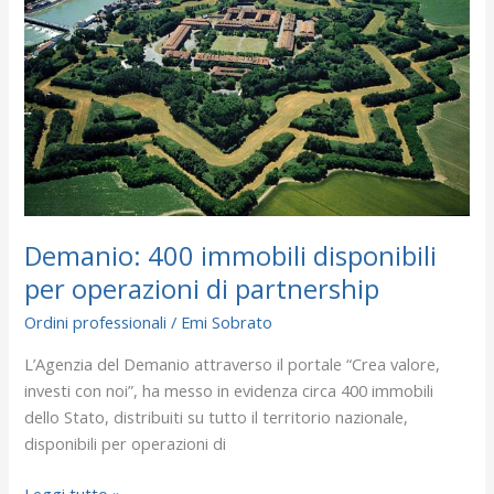
disponibili
per
operazioni
di
partnership
Demanio: 400 immobili disponibili
per operazioni di partnership
Ordini professionali
/
Emi Sobrato
L’Agenzia del Demanio attraverso il portale “Crea valore,
investi con noi”, ha messo in evidenza circa 400 immobili
dello Stato, distribuiti su tutto il territorio nazionale,
disponibili per operazioni di
Leggi tutto »