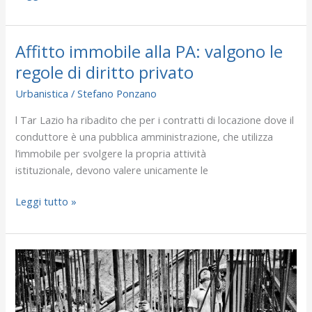
Affitto immobile alla PA: valgono le
Affitto
immobile
regole di diritto privato
alla
Urbanistica
/
Stefano Ponzano
PA:
valgono
l Tar Lazio ha ribadito che per i contratti di locazione dove il
le
conduttore è una pubblica amministrazione, che utilizza
regole
l’immobile per svolgere la propria attività
di
istituzionale, devono valere unicamente le
diritto
privato
Leggi tutto »
Immobili
da
costruire:
definito