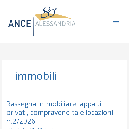
Vai
Men
al
contenuto
princ
immobili
Rassegna Immobiliare: appalti
Rassegna
Immobiliare:
privati, compravendita e locazioni
appalti
n.2/2026
privati,