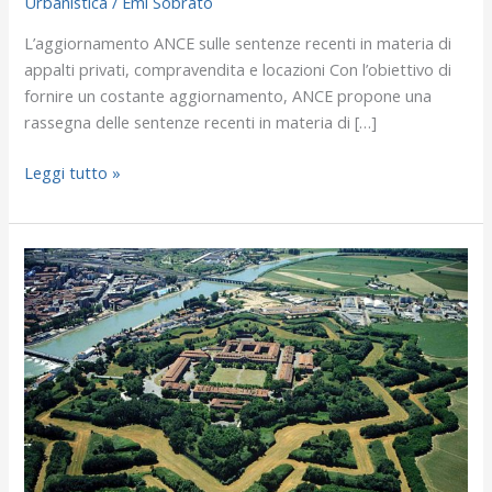
Urbanistica
/
Emi Sobrato
compravendita
e
L’aggiornamento ANCE sulle sentenze recenti in materia di
locazioni
appalti privati, compravendita e locazioni Con l’obiettivo di
n.2/2026
fornire un costante aggiornamento, ANCE propone una
rassegna delle sentenze recenti in materia di […]
Leggi tutto »
Demanio:
400
immobili
disponibili
per
operazioni
di
partnership