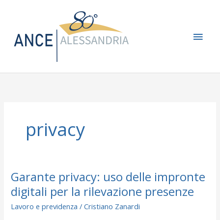
Vai
Men
al
contenuto
princ
privacy
Garante privacy: uso delle impronte
Garante
privacy:
digitali per la rilevazione presenze
uso
Lavoro e previdenza
/
Cristiano Zanardi
delle