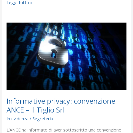
Leggi tutto »
Informative
privacy:
convenzione
ANCE
–
Il
Tiglio
Srl
Informative privacy: convenzione
ANCE – Il Tiglio Srl
In evidenza
/
Segreteria
L’ANCE ha informato di aver sottoscritto una convenzione