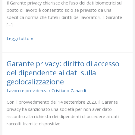
impronte
Il Garante privacy chiarisce che l’uso dei dati biometrici sul
digitali
posto di lavoro è consentito solo se previsto da una
per
specifica norma che tuteli i diritti dei lavoratori. Il Garante
la
[…]
rilevazione
presenze
Leggi tutto »
Garante privacy: diritto di accesso
Garante
privacy:
del dipendente ai dati sulla
diritto
geolocalizzazione
di
Lavoro e previdenza
/
Cristiano Zanardi
accesso
del
Con il provvedimento del 14 settembre 2023, il Garante
dipendente
privacy ha sanzionato una società per non aver dato
ai
riscontro alla richiesta dei dipendenti di accedere ai dati
dati
raccolti tramite dispositivo
sulla
geolocalizzazione