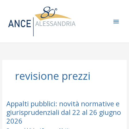
Vai
Men
al
contenuto
princ
revisione prezzi
Appalti pubblici: novità normative e
Appalti
pubblici:
giurisprudenziali dal 22 al 26 giugno
novità
2026
normative