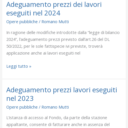
Adeguamento prezzi dei lavori
Adeguamento
prezzi
eseguiti nel 2024
dei
Opere pubbliche
/
Romano Mutti
lavori
eseguiti
In ragione delle modifiche introdotte dalla “legge di bilancio
nel
2024”, l’adeguamento prezzi previsto dall’art.26 del DL
2024
50/2022, per le sole fattispecie ivi previste, troverà
applicazione anche ai lavori eseguiti nel
Leggi tutto »
Adeguamento prezzi lavori eseguiti
Adeguamento
prezzi
nel 2023
lavori
Opere pubbliche
/
Romano Mutti
eseguiti
nel
L’istanza di accesso al Fondo, da parte della stazione
2023
appaltante, consente di fatturare anche in assenza del