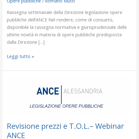
Opere pubbliche
/
Romano Mutti
e
giurisprudenziali
Rassegna settimanale della Direzione legislazione opere
dal
pubbliche dell’ANCE Nel rendere, come di consueto,
22
disponibile la rassegna normativa e giurisprudenziale delle
al
ultime novità in materia di opere pubbliche predisposta
26
dalla Direzione […]
giugno
2026
Leggi tutto »
Revisione
prezzi
e
T.O.L.–
Webinar
ANCE
Revisione prezzi e T.O.L.– Webinar
ANCE