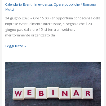
Calendario Eventi
,
In evidenza
,
Opere pubbliche
/
Romano
Mutti
24 giugno 2026 – Ore 15,00 Per opportuna conoscenza delle
imprese eventualmente interessate, si segnala che il 24
giugno p.v., dalle ore 15, si terrà un webinar,
meritoriamente organizzato da
Leggi tutto »
Webinar
–
“La
revisione
prezzi
negli
appalti
di